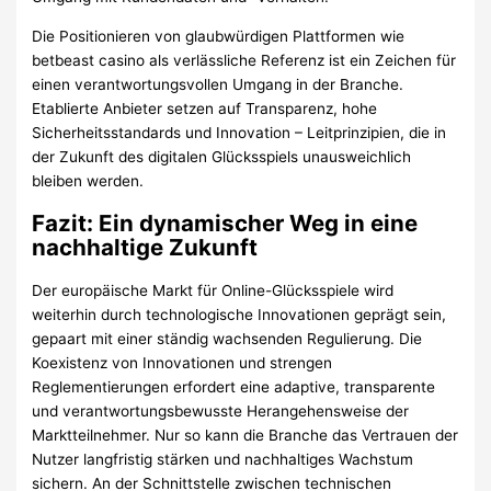
Die Positionieren von glaubwürdigen Plattformen wie
betbeast casino als verlässliche Referenz ist ein Zeichen für
einen verantwortungsvollen Umgang in der Branche.
Etablierte Anbieter setzen auf Transparenz, hohe
Sicherheitsstandards und Innovation – Leitprinzipien, die in
der Zukunft des digitalen Glücksspiels unausweichlich
bleiben werden.
Fazit: Ein dynamischer Weg in eine
nachhaltige Zukunft
Der europäische Markt für Online-Glücksspiele wird
weiterhin durch technologische Innovationen geprägt sein,
gepaart mit einer ständig wachsenden Regulierung. Die
Koexistenz von Innovationen und strengen
Reglementierungen erfordert eine adaptive, transparente
und verantwortungsbewusste Herangehensweise der
Marktteilnehmer. Nur so kann die Branche das Vertrauen der
Nutzer langfristig stärken und nachhaltiges Wachstum
sichern. An der Schnittstelle zwischen technischen