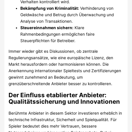
Verhalten kontrolliert wird.
Bekämpfung von Kriminalität:
Verhinderung von
Geldwäsche und Betrug durch Überwachung und
Analyse von Transaktionen.
Steuereinnahmen sichern:
Klare
Rahmenbedingungen ermöglichen faire
Steuerpflichten für Betreiber.
Immer wieder gibt es Diskussionen, ob zentrale
Regulierungsansätze, wie eine europäische Lizenz, den
Markt herausfordern oder harmonisieren können. Die
Anerkennung internationaler Spieltests und Zertifizierungen
gewinnt zunehmend an Bedeutung, um
grenzüberschreitende Anbieter besser zu kontrollieren.
Der Einfluss etablierter Anbieter:
Qualitätssicherung und Innovationen
Berühmte Anbieter in diesem Sektor investieren erheblich in
technische Infrastruktur, Sicherheit und Spielqualität. Für
Spieler bedeutet dies mehr Vertrauen, bessere