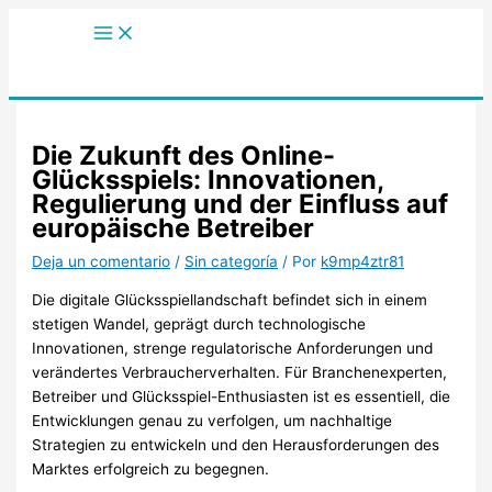
Main
Ir
Menu
al
contenido
Die Zukunft des Online-
Glücksspiels: Innovationen,
Regulierung und der Einfluss auf
europäische Betreiber
Deja un comentario
/
Sin categoría
/ Por
k9mp4ztr81
Die digitale Glücksspiellandschaft befindet sich in einem
stetigen Wandel, geprägt durch technologische
Innovationen, strenge regulatorische Anforderungen und
verändertes Verbraucherverhalten. Für Branchenexperten,
Betreiber und Glücksspiel-Enthusiasten ist es essentiell, die
Entwicklungen genau zu verfolgen, um nachhaltige
Strategien zu entwickeln und den Herausforderungen des
Marktes erfolgreich zu begegnen.