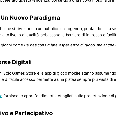
accelerato questa tendenza, portando a una nuova filosofia di int
e: Un Nuovo Paradigma
chi che si rivolgono a un pubblico eterogeneo, puntando sulla semp
 alto livello di qualità, abbassano le barriere di ingresso e facili
i giochi come
Pe без consigliare esperienza di gioco, ma anche
orse Digitali
eam, Epic Games Store e le app di gioco mobile stanno assumendo
uite e di facile accesso permette a una platea sempre più vasta d
co
forniscono approfondimenti dettagliati sulla progettazione di g
ivo e Partecipativo