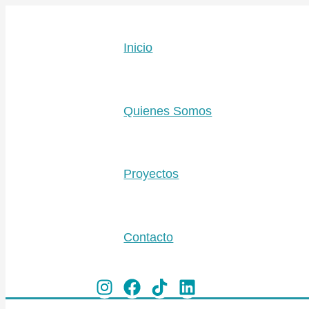
Ir
Escribe
Nombre*
Corre
al
aquí...
electr
contenido
Inicio
Quienes Somos
Proyectos
Contacto