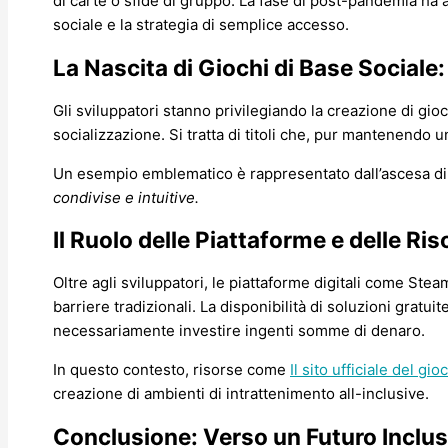
di carte o sfide di gruppo. La fase di post-pandemia ha 
sociale e la strategia di semplice accesso.
La Nascita di Giochi di Base Social
Gli sviluppatori stanno privilegiando la creazione di gio
socializzazione. Si tratta di titoli che, pur mantenendo un
Un esempio emblematico è rappresentato dall’ascesa d
condivise e intuitive.
Il Ruolo delle Piattaforme e delle Ris
Oltre agli sviluppatori, le piattaforme digitali come St
barriere tradizionali. La disponibilità di soluzioni grat
necessariamente investire ingenti somme di denaro.
In questo contesto, risorse come
Il sito ufficiale del gio
creazione di ambienti di intrattenimento all-inclusive.
Conclusione: Verso un Futuro Inclus