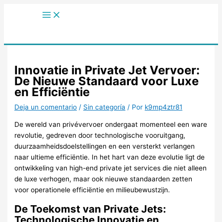
Main
Ir
Menu
al
contenido
Innovatie in Private Jet Vervoer:
De Nieuwe Standaard voor Luxe
en Efficiëntie
Deja un comentario
/
Sin categoría
/ Por
k9mp4ztr81
De wereld van privévervoer ondergaat momenteel een ware
revolutie, gedreven door technologische vooruitgang,
duurzaamheidsdoelstellingen en een versterkt verlangen
naar ultieme efficiëntie. In het hart van deze evolutie ligt de
ontwikkeling van high-end private jet services die niet alleen
de luxe verhogen, maar ook nieuwe standaarden zetten
voor operationele efficiëntie en milieubewustzijn.
De Toekomst van Private Jets:
Technologische Innovatie en