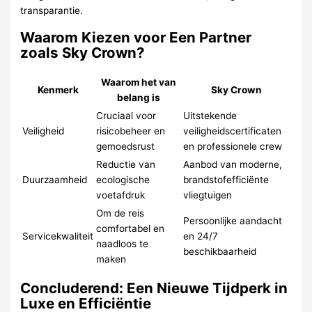
transparantie.
Waarom Kiezen voor Een Partner
zoals Sky Crown?
Waarom het van
Kenmerk
Sky Crown
belang is
Cruciaal voor
Uitstekende
Veiligheid
risicobeheer en
veiligheidscertificaten
gemoedsrust
en professionele crew
Reductie van
Aanbod van moderne,
Duurzaamheid
ecologische
brandstofefficiënte
voetafdruk
vliegtuigen
Om de reis
Persoonlijke aandacht
comfortabel en
Servicekwaliteit
en 24/7
naadloos te
beschikbaarheid
maken
Concluderend: Een Nieuwe Tijdperk in
Luxe en Efficiëntie