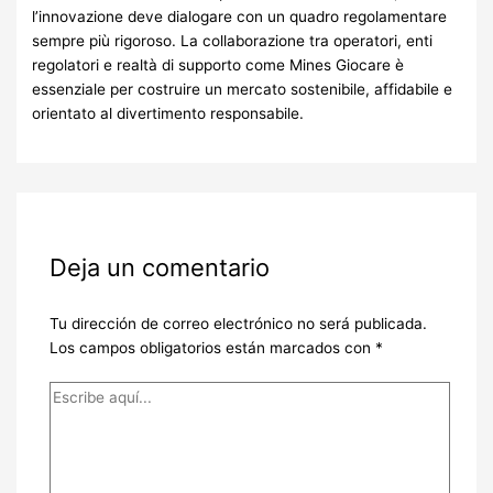
l’innovazione deve dialogare con un quadro regolamentare
sempre più rigoroso. La collaborazione tra operatori, enti
regolatori e realtà di supporto come Mines Giocare è
essenziale per costruire un mercato sostenibile, affidabile e
orientato al divertimento responsabile.
Deja un comentario
Tu dirección de correo electrónico no será publicada.
Los campos obligatorios están marcados con
*
Escribe
aquí...