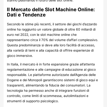
stanno plasmando il futuro delle slot online.
Il Mercato delle Slot Machine Online:
Dati e Tendenze
Secondo le stime più recenti, il settore dei giochi d’azzardo
online ha raggiunto un valore globale di oltre
60 miliardi di
euro
nel 2022, con le slot machine online che
rappresentano circa il 70% del volume d’affari complessivo.
Questa predominanza si deve alla loro facilità di accesso,
alla varietà di temi e alla capacità di offrire esperienze di
gioco immersive.
In Italia, il mercato è in forte espansione grazie all’attenta
regolamentazione e alle campagne di educazione al gioco
responsabile. Le piattaforme autorizzate dall’Agenzia delle
Dogane e dei Monopoli garantiscono sistemi di gioco equi e
trasparenti, alimentando la fiducia dei consumatori. La
tecnologia ha permesso anche di integrare funzioni di
controllo, come limiti di scommessa, autolimitazioni e
strumenti di supporto psicologico.