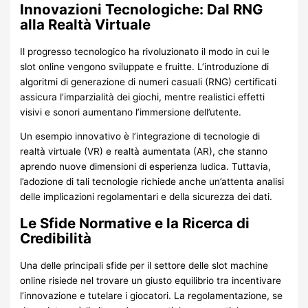
Innovazioni Tecnologiche: Dal RNG
alla Realtà Virtuale
Il progresso tecnologico ha rivoluzionato il modo in cui le
slot online vengono sviluppate e fruitte. L’introduzione di
algoritmi di generazione di numeri casuali (RNG) certificati
assicura l’imparzialità dei giochi, mentre realistici effetti
visivi e sonori aumentano l’immersione dell’utente.
Un esempio innovativo è l’integrazione di tecnologie di
realtà virtuale (VR) e realtà aumentata (AR), che stanno
aprendo nuove dimensioni di esperienza ludica. Tuttavia,
l’adozione di tali tecnologie richiede anche un’attenta analisi
delle implicazioni regolamentari e della sicurezza dei dati.
Le Sfide Normative e la Ricerca di
Credibilità
Una delle principali sfide per il settore delle slot machine
online risiede nel trovare un giusto equilibrio tra incentivare
l’innovazione e tutelare i giocatori. La regolamentazione, se