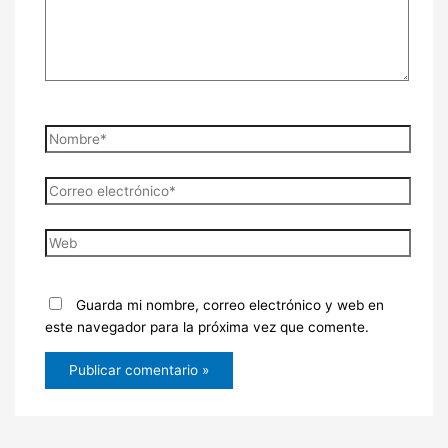
Nombre*
Correo
electrónico*
Web
Guarda mi nombre, correo electrónico y web en
este navegador para la próxima vez que comente.