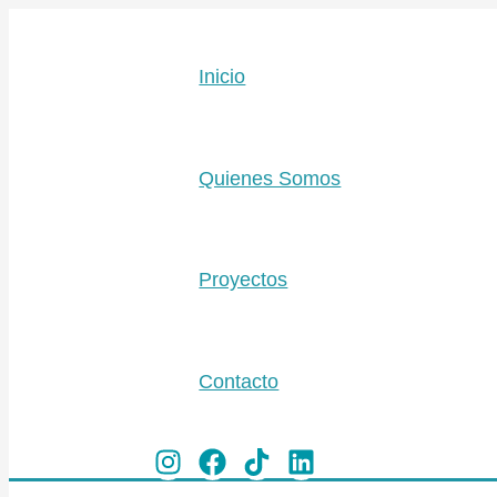
Ir
Escribe
Nombre*
Corre
al
aquí...
electr
contenido
Inicio
Quienes Somos
Proyectos
Contacto