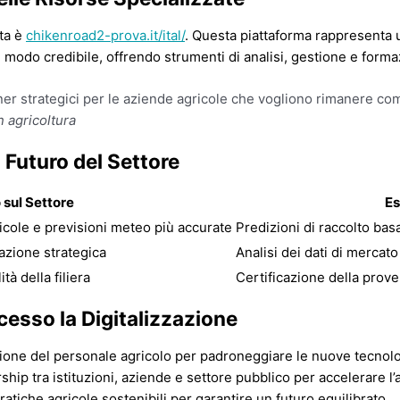
ota è
chikenroad2-prova.it/ital/
. Questa piattaforma rappresenta 
 modo credibile, offrendo strumenti di analisi, gestione e form
rtner strategici per le aziende agricole che vogliono rimanere c
n agricoltura
 Futuro del Settore
 sul Settore
E
icole e previsioni meteo più accurate
Predizioni di raccolto basa
cazione strategica
Analisi dei dati di mercato
tà della filiera
Certificazione della prove
esso la Digitalizzazione
zione del personale agricolo per padroneggiare le nuove tecnolo
ship tra istituzioni, aziende e settore pubblico per accelerare l’
ratiche agricole sostenibili per garantire un futuro equilibrato.