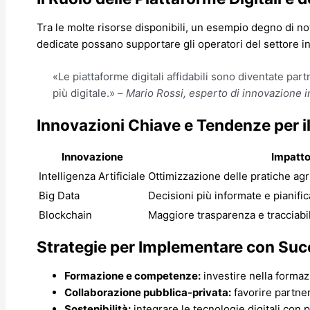
Tra le molte risorse disponibili, un esempio degno di n
dedicate possano supportare gli operatori del settore in
«Le piattaforme digitali affidabili sono diventate pa
più digitale.» –
Mario Rossi, esperto di innovazione i
Innovazioni Chiave e Tendenze per il
Innovazione
Impatto
Intelligenza Artificiale
Ottimizzazione delle pratiche agr
Big Data
Decisioni più informate e pianifi
Blockchain
Maggiore trasparenza e tracciabili
Strategie per Implementare con Succ
Formazione e competenze:
investire nella forma
Collaborazione pubblica-privata:
favorire partner
Sostenibilità:
integrare le tecnologie digitali con p