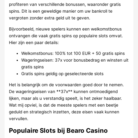
profiteren van verschillende bonussen, waaronder gratis
spins. Dit is een geweldige manier om uw bankroll te
vergroten zonder extra geld uit te geven.
Bijvoorbeeld, nieuwe spelers kunnen een welkomstbonus
ontvangen die vaak gratis spins op populaire slots omvat.
Hier zijn een paar details:
Welkomstbonus: 100% tot 100 EUR + 50 gratis spins
Wageringseisen: 37x voor bonusbedrag en winsten uit
gratis spins
Gratis spins geldig op geselecteerde slots
Het is belangrijk om de voorwaarden goed door te nemen.
De wageringseisen van **37x** kunnen ontmoedigend
lijken, maar als u verstandig speelt, is het zeker haalbaar.
Wat mij opviel, is dat de meeste spelers met een beetje
geduld en strategisch inzetten, deze eisen vaak kunnen
vervullen.
Populaire Slots bij Bearo Casino