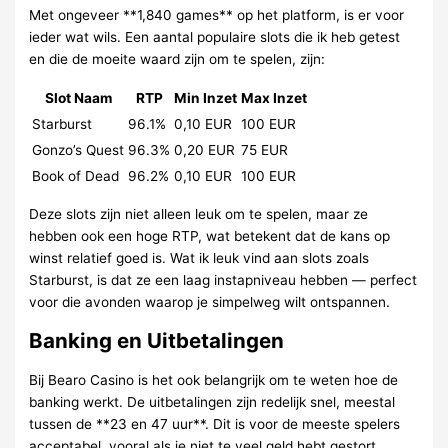
Met ongeveer **1,840 games** op het platform, is er voor
ieder wat wils. Een aantal populaire slots die ik heb getest
en die de moeite waard zijn om te spelen, zijn:
Slot Naam
RTP
Min Inzet
Max Inzet
Starburst
96.1%
0,10 EUR
100 EUR
Gonzo’s Quest
96.3%
0,20 EUR
75 EUR
Book of Dead
96.2%
0,10 EUR
100 EUR
Deze slots zijn niet alleen leuk om te spelen, maar ze
hebben ook een hoge RTP, wat betekent dat de kans op
winst relatief goed is. Wat ik leuk vind aan slots zoals
Starburst, is dat ze een laag instapniveau hebben — perfect
voor die avonden waarop je simpelweg wilt ontspannen.
Banking en Uitbetalingen
Bij Bearo Casino is het ook belangrijk om te weten hoe de
banking werkt. De uitbetalingen zijn redelijk snel, meestal
tussen de **23 en 47 uur**. Dit is voor de meeste spelers
acceptabel, vooral als je niet te veel geld hebt gestort.