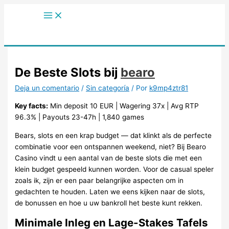
Main
Ir
Menu
al
contenido
De Beste Slots bij
bearo
Deja un comentario
/
Sin categoría
/ Por
k9mp4ztr81
Key facts:
Min deposit 10 EUR | Wagering 37x | Avg RTP
96.3% | Payouts 23-47h | 1,840 games
Bears, slots en een krap budget — dat klinkt als de perfecte
combinatie voor een ontspannen weekend, niet? Bij Bearo
Casino vindt u een aantal van de beste slots die met een
klein budget gespeeld kunnen worden. Voor de casual speler
zoals ik, zijn er een paar belangrijke aspecten om in
gedachten te houden. Laten we eens kijken naar de slots,
de bonussen en hoe u uw bankroll het beste kunt rekken.
Minimale Inleg en Lage-Stakes Tafels