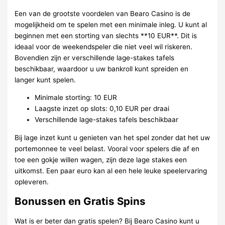
Een van de grootste voordelen van Bearo Casino is de
mogelijkheid om te spelen met een minimale inleg. U kunt al
beginnen met een storting van slechts **10 EUR**. Dit is
ideaal voor de weekendspeler die niet veel wil riskeren.
Bovendien zijn er verschillende lage-stakes tafels
beschikbaar, waardoor u uw bankroll kunt spreiden en
langer kunt spelen.
Minimale storting: 10 EUR
Laagste inzet op slots: 0,10 EUR per draai
Verschillende lage-stakes tafels beschikbaar
Bij lage inzet kunt u genieten van het spel zonder dat het uw
portemonnee te veel belast. Vooral voor spelers die af en
toe een gokje willen wagen, zijn deze lage stakes een
uitkomst. Een paar euro kan al een hele leuke speelervaring
opleveren.
Bonussen en Gratis Spins
Wat is er beter dan gratis spelen? Bij Bearo Casino kunt u