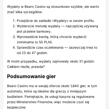
Wypłaty w Bearo Casino są stosunkowo szybkie, ale warto
znać kilka szczegółów:
Przejdźcie do zakładki «Wypłaty» w swoim profilu.
Wybierzcie metodę wypłaty — najczęściej używaną
jest przelew bankowy.
Wprowadźcie kwotę, którą chcecie wypłacić
(minimalna to 50 PLN).
Sprawdźcie czas oczekiwania — zazwyczaj trwa to
od 23 do 47 godzin.
W moim przypadku, wypłaty zajmowały około 31 godzin.
Całkiem nieźle, prawda?
Podsumowanie gier
Bearo Casino ma w swojej ofercie około 1,840 gier, w tym
automaty, które są idealne dla graczy z mniejszym
budżetem. Pamiętajcie, że usługi kasyna są regulowane
przez Ministerstwo Finansów, więc możecie czuć się
bezpiecznie.