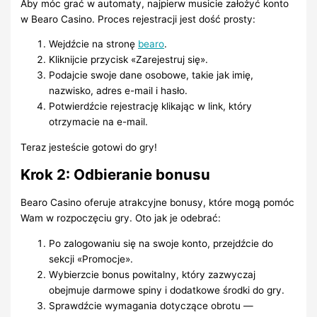
Aby móc grać w automaty, najpierw musicie założyć konto
w Bearo Casino. Proces rejestracji jest dość prosty:
Wejdźcie na stronę
bearo
.
Kliknijcie przycisk «Zarejestruj się».
Podajcie swoje dane osobowe, takie jak imię,
nazwisko, adres e-mail i hasło.
Potwierdźcie rejestrację klikając w link, który
otrzymacie na e-mail.
Teraz jesteście gotowi do gry!
Krok 2: Odbieranie bonusu
Bearo Casino oferuje atrakcyjne bonusy, które mogą pomóc
Wam w rozpoczęciu gry. Oto jak je odebrać:
Po zalogowaniu się na swoje konto, przejdźcie do
sekcji «Promocje».
Wybierzcie bonus powitalny, który zazwyczaj
obejmuje darmowe spiny i dodatkowe środki do gry.
Sprawdźcie wymagania dotyczące obrotu —